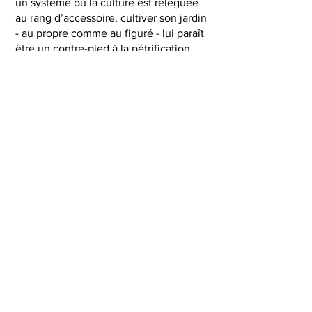
un système où la culture est reléguée
au rang d’accessoire, cultiver son jardin
- au propre comme au figuré - lui paraît
être un contre-pied à la pétrification
des idées. Ces carrefours créatifs,
jardins imaginaires alternatifs, mettent
en perspective
les problématiques de notre société et
permettent d’envisager le monde de
demain.